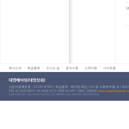
1
볼베어링
LM 가이
회사소개
취급품목
오시는 길
공지사항
고객지원
사이트맵
유니트 베어링
볼스크류
로울러 베어링
볼부시
대영베어링(대영상회)
기타 베어링
샤프트
사업자등록번호 : 113-01-87843 | 취급품목 : 베어링,체인,기아 및 자동화부품 외 | 대표
TEL 02.2633.6615 / 02.2634.1272 | FAX 02-2677-2065 | EMAIL
daeyoungbr@gmail.c
TM각나
COPYRIGHT 2013 DAEYOUNG BEARING ALL RIGHT RESERVED
볼 스플
크로스롤
기타직동