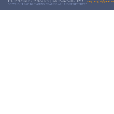
TEL 02.2633.6615 / 02.2634.1272 | FAX 02-2677-2065 | EMAIL
daeyoungbr@gmail.c
COPYRIGHT 2013 DAEYOUNG BEARING ALL RIGHT RESERVED
볼베어링
LM 가이
유니트 베어링
볼스크류
로울러 베어링
볼부시
기타 베어링
샤프트
TM각나
볼 스플
크로스롤
기타직동