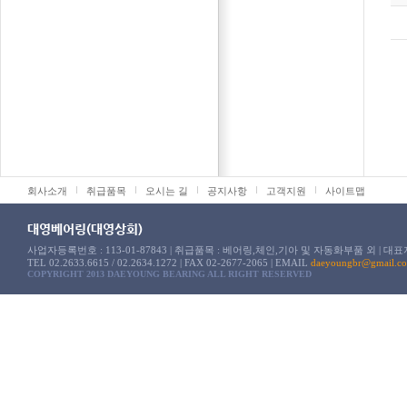
회사소개
취급품목
오시는 길
공지사항
고객지원
사이트맵
볼베어링
LM 가이
유니트 베어링
볼스크류
대영베어링(대영상회)
로울러 베어링
볼부시
사업자등록번호 : 113-01-87843 | 취급품목 : 베어링,체인,기아 및 자동화부품 외 | 대표
TEL 02.2633.6615 / 02.2634.1272 | FAX 02-2677-2065 | EMAIL
daeyoungbr@gmail.c
기타 베어링
샤프트
COPYRIGHT 2013 DAEYOUNG BEARING ALL RIGHT RESERVED
TM각나
볼 스플
크로스롤
기타직동