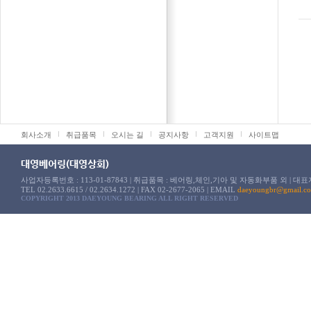
회사소개
취급품목
오시는 길
공지사항
고객지원
사이트맵
볼베어링
LM 가이
대영베어링(대영상회)
유니트 베어링
볼스크류
사업자등록번호 : 113-01-87843 | 취급품목 : 베어링,체인,기아 및 자동화부품 외 | 대표
로울러 베어링
볼부시
TEL 02.2633.6615 / 02.2634.1272 | FAX 02-2677-2065 | EMAIL
daeyoungbr@gmail.c
COPYRIGHT 2013 DAEYOUNG BEARING ALL RIGHT RESERVED
기타 베어링
샤프트
TM각나
볼 스플
크로스롤
기타직동